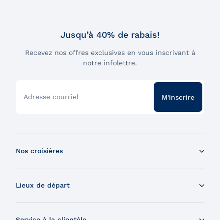
Jusqu’à 40% de rabais!
Recevez nos offres exclusives en vous inscrivant à
notre infolettre.
Adresse courriel
M'inscrire
Nos croisières
Croisière aux baleines en bateau
Lieux de départ
Croisière aux baleines en Zodiac
Souper-croisière
Tadoussac
Croisière-brunch
Service à la clientèle
Charlevoix