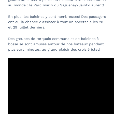
au monde : le Parc marin du Saguenay-Saint-Laurent!
En plus, les baleines y sont nombreuses! Des passagers
ont eu la chance d'assister à tout un spectacle les 28
et 29 juillet derniers.
Des groupes de rorquals communs et de baleines à
bosse se sont amusés autour de nos bateaux pendant
plusieurs minutes, au grand plaisir des croisiéristes!