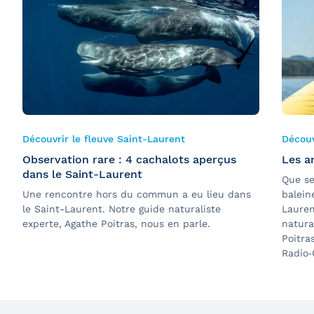
Découvrir le fleuve Saint-Laurent
Découv
Observation rare : 4 cachalots aperçus
Les a
dans le Saint-Laurent
Que se
Une rencontre hors du commun a eu lieu dans
balein
le Saint-Laurent. Notre guide naturaliste
Lauren
experte, Agathe Poitras, nous en parle.
natura
Poitra
Radio‑