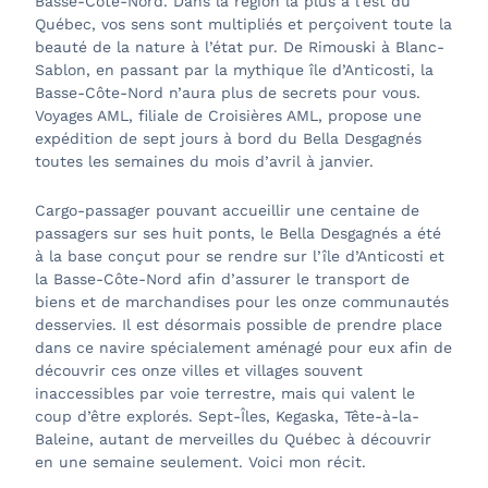
Basse-Côte-Nord. Dans la région la plus à l’est du
Québec, vos sens sont multipliés et perçoivent toute la
beauté de la nature à l’état pur. De Rimouski à Blanc-
Sablon, en passant par la mythique île d’Anticosti, la
Basse-Côte-Nord n’aura plus de secrets pour vous.
Voyages AML, filiale de Croisières AML, propose une
expédition de sept jours à bord du Bella Desgagnés
toutes les semaines du mois d’avril à janvier.
Cargo-passager pouvant accueillir une centaine de
passagers sur ses huit ponts, le Bella Desgagnés a été
à la base conçut pour se rendre sur l’île d’Anticosti et
la Basse-Côte-Nord afin d’assurer le transport de
biens et de marchandises pour les onze communautés
desservies. Il est désormais possible de prendre place
dans ce navire spécialement aménagé pour eux afin de
découvrir ces onze villes et villages souvent
inaccessibles par voie terrestre, mais qui valent le
coup d’être explorés. Sept-Îles, Kegaska, Tête-à-la-
Baleine, autant de merveilles du Québec à découvrir
en une semaine seulement. Voici mon récit.