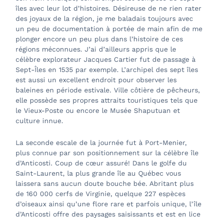
îles avec leur lot d’histoires. Désireuse de ne rien rater
des joyaux de la région, je me baladais toujours avec
un peu de documentation à portée de main afin de me
plonger encore un peu plus dans l’histoire de ces
régions méconnues. J’ai d’ailleurs appris que le
célèbre explorateur Jacques Cartier fut de passage à
Sept-Îles en 1535 par exemple. L’archipel des sept îles
est aussi un excellent endroit pour observer les
baleines en période estivale. Ville côtière de pêcheurs,
elle possède ses propres attraits touristiques tels que
le Vieux-Poste ou encore le Musée Shaputuan et
culture innue.
La seconde escale de la journée fut à Port-Menier,
plus connue par son positionnement sur la célèbre île
d’Anticosti. Coup de cœur assuré! Dans le golfe du
Saint-Laurent, la plus grande île au Québec vous
laissera sans aucun doute bouche bée. Abritant plus
de 160 000 cerfs de Virginie, quelque 227 espèces
d’oiseaux ainsi qu’une flore rare et parfois unique, l’île
d’Anticosti offre des paysages saisissants et est en lice