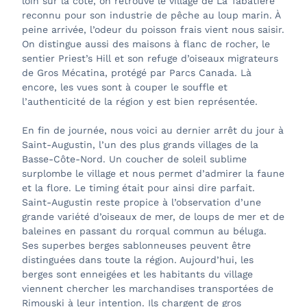
loin sur la côte, on retrouve le village de La Tabatière
reconnu pour son industrie de pêche au loup marin. À
peine arrivée, l’odeur du poisson frais vient nous saisir.
On distingue aussi des maisons à flanc de rocher, le
sentier Priest’s Hill et son refuge d’oiseaux migrateurs
de Gros Mécatina, protégé par Parcs Canada. Là
encore, les vues sont à couper le souffle et
l’authenticité de la région y est bien représentée.
En fin de journée, nous voici au dernier arrêt du jour à
Saint-Augustin, l’un des plus grands villages de la
Basse-Côte-Nord. Un coucher de soleil sublime
surplombe le village et nous permet d’admirer la faune
et la flore. Le timing était pour ainsi dire parfait.
Saint-Augustin reste propice à l’observation d’une
grande variété d’oiseaux de mer, de loups de mer et de
baleines en passant du rorqual commun au béluga.
Ses superbes berges sablonneuses peuvent être
distinguées dans toute la région. Aujourd’hui, les
berges sont enneigées et les habitants du village
viennent chercher les marchandises transportées de
Rimouski à leur intention. Ils chargent de gros