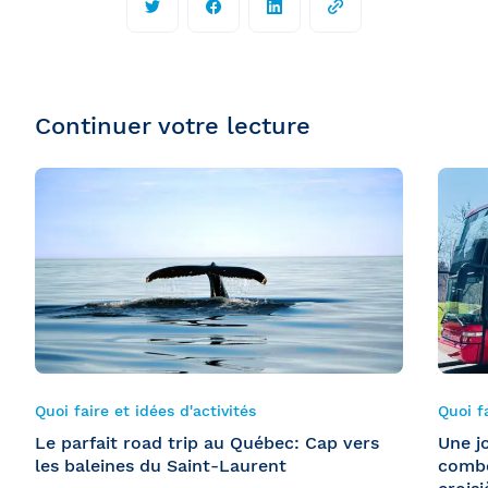
Continuer votre lecture
Quoi faire et idées d'activités
Quoi fa
Le parfait road trip au Québec: Cap vers
Une j
les baleines du Saint-Laurent
combo