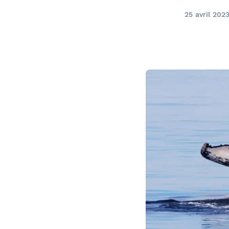
Bal de finissants
Expédition dans les Îles Sec
Ottawa
25 avril 202
Laurent
Croisière guidée
Croisière évasion
Croisière de soir
Croisière-lunch
Croisières entre Montréal, 
Tadoussac
Croisière de Noël
Croisière aux petits pingoui
Navette fluviale