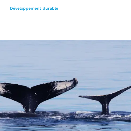
rètes du Saint-
3
Développement durable
Québec et
ns