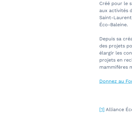
Créé pour le s
aux activités
Saint-Laurent,
Éco-Baleine.
Depuis sa créa
des projets p
élargir les co
projets en re
mammifères m
Donnez au Fon
[1]
Alliance Éc