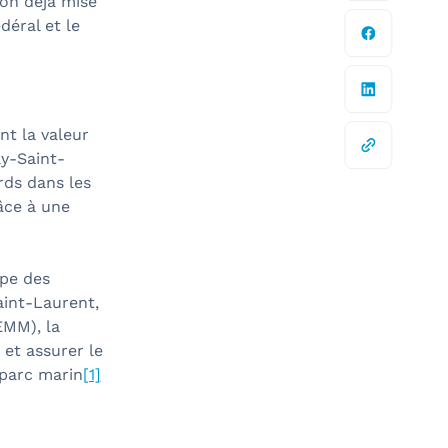
ion déjà mise
déral et le
nt la valeur
ay-Saint-
rds dans les
âce à une
upe des
aint-Laurent,
EMM), la
 et assurer le
 parc marin
[1]