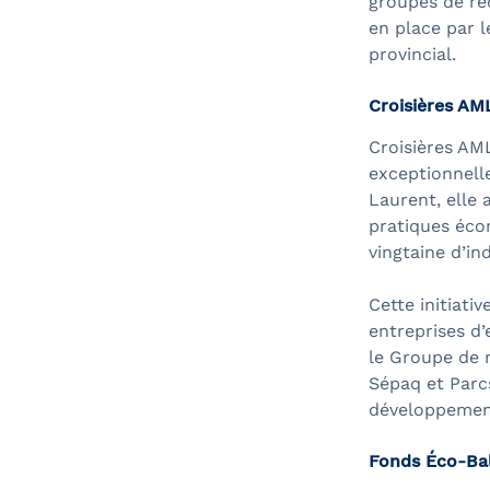
groupes de rec
en place par l
provincial.
Croisières AM
Croisières AML
exceptionnelle
Laurent, elle 
pratiques écor
vingtaine d’in
Cette initiati
entreprises d
le Groupe de 
Sépaq et Parcs
développement
Fonds Éco-Ba