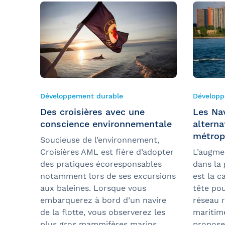
Développement durable
Développ
Des croisières avec une
Les Na
conscience environnementale
alterna
métrop
Soucieuse de l’environnement,
Croisières AML est fière d’adopter
L’augmen
des pratiques écoresponsables
dans la
notamment lors de ses excursions
est la 
aux baleines. Lorsque vous
tête pou
embarquerez à bord d’un navire
réseau r
de la flotte, vous observerez les
maritim
plus gros mammifères marins
propose