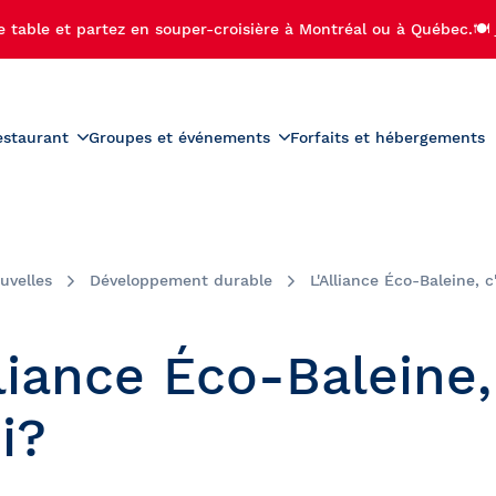
e table et partez en souper-croisière à Montréal ou à Québec.🍽️
estaurant
Groupes et événements
Forfaits et hébergements
roduits
Menus
Groupes scolaires
r-croisière
Activités préscolaires
teau
Carte des vins
ière-brunch
Activités scolaires
uvelles
Développement durable
L'Alliance Éco-Baleine, c
diac
Carte des boissons
croisière
Bal de finissants
 de Noël
Sorties de camps de jour
lliance Éco-Baleine,
ère aux feux d'artifice
Voyages étudiants
ère privée avec feux
i?
palaches
fice
se-Île