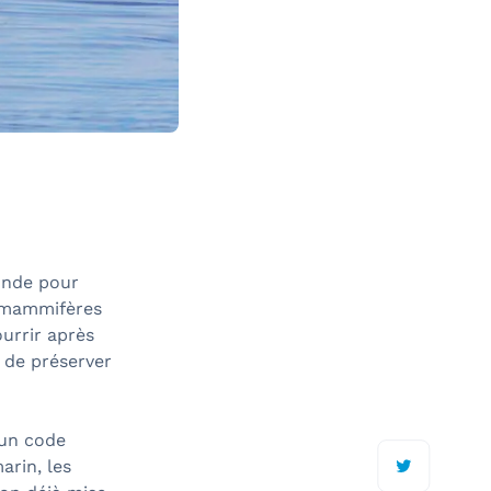
onde pour
es mammifères
urrir après
l de préserver
 un code
arin, les