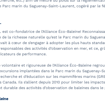
herche, etc.) afin de mettre du poids sur la réglementat
e Parc marin du Saguenay-Saint-Laurent, cogéré par le fé
L
 est co-fondatrice de l’Alliance Éco-Baleine! Reconnaissa
 de la richesse naturelle qu’est le Parc marin du Saguen
avait à cœur de s’engager à adopter les plus hauts standa
esponsables des activités d’observation en mer, et ce, gr
dicateurs de performance.
ve volontaire et rigoureuse de l’Alliance Éco-Baleine regro
’excursions implantées dans le Parc marin du Saguenay-S
recherche et d’éducation sur les mammifères marins (GR
 Canada. Ils s’allient depuis 2010 pour limiter les impacts
 durable des activités d’observation de baleines dans le
leine