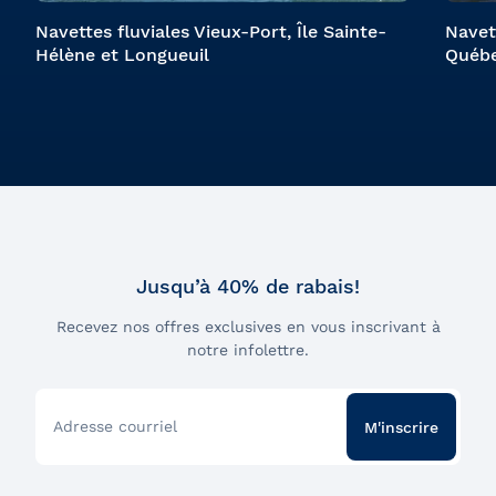
Navettes fluviales Vieux-Port, Île Sainte-
Navet
Hélène et Longueuil
Québe
Jusqu’à 40% de rabais!
Recevez nos offres exclusives en vous inscrivant à
notre infolettre.
Adresse courriel
M'inscrire