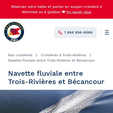
Réservez votre table et partez en souper-croisière à
Montréal ou à Québec.🍽️
En savoir plus
1 866 856-6668
Men
N°1 au Canada
Nos croisières
Croisières à Trois-Rivières
Navette fluviale entre Trois-Rivières et Bécancour
Navette fluviale entre
Trois-Rivières et Bécancour