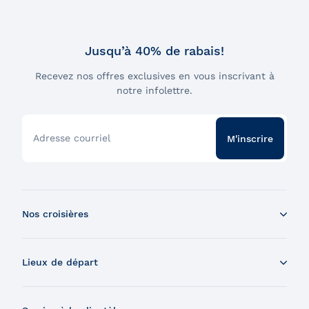
Jusqu’à 40% de rabais!
Recevez nos offres exclusives en vous inscrivant à
notre infolettre.
Adresse courriel
M'inscrire
Nos croisières
Croisière aux baleines en bateau
Lieux de départ
Croisière aux baleines en Zodiac
Souper-croisière
Tadoussac
Croisière-brunch