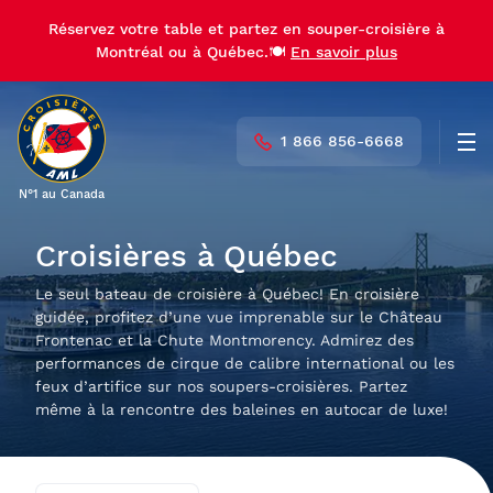
Réservez votre table et partez en souper-croisière à
Réservez votre table et partez en souper-croisière à
Montréal ou à Québec.🍽️
Montréal ou à Québec.🍽️
En savoir plus
En savoir plus
1 866 856-6668
Men
N°1 au Canada
Croisières à Québec
Le seul bateau de croisière à Québec! En croisière
guidée, profitez d’une vue imprenable sur le Château
Frontenac et la Chute Montmorency. Admirez des
performances de cirque de calibre international ou les
feux d’artifice sur nos soupers-croisières. Partez
même à la rencontre des baleines en autocar de luxe!