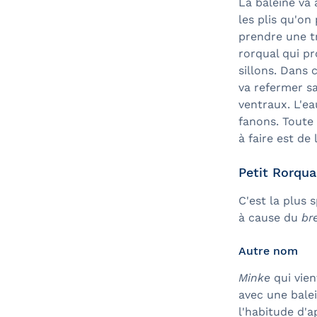
La baleine va 
les plis qu'on
prendre une tr
rorqual qui p
sillons. Dans c
va refermer sa
ventraux. L'ea
fanons. Toute 
à faire est de
Petit Rorqua
C'est la plus 
à cause du
br
Autre nom
Minke
qui vien
avec une balein
l'habitude d'a