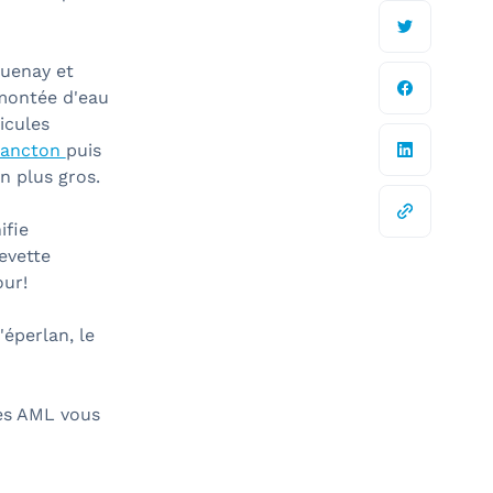
uenay et
emontée d'eau
icules
lancton
puis
n plus gros.
ifie
revette
our!
éperlan, le
res AML vous