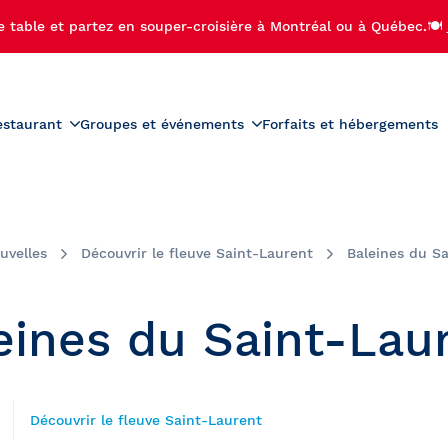
e table et partez en souper-croisière à Montréal ou à Québec.🍽️
estaurant
Groupes et événements
Forfaits et hébergements
roduits
Menus
Groupes scolaires
r-croisière
Activités préscolaires
teau
Carte des vins
ière-brunch
Activités scolaires
uvelles
Découvrir le fleuve Saint-Laurent
Baleines du S
diac
Carte des boissons
croisière
Bal de finissants
 de Noël
Sorties de camps de jour
eines du Saint-Lau
ère aux feux d'artifice
Voyages étudiants
ère privée avec feux
palaches
fice
se-Île
Découvrir le fleuve Saint-Laurent