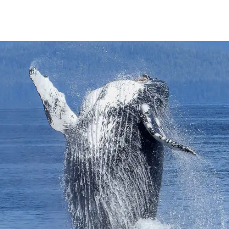
rètes du Saint-
Québec et
ns