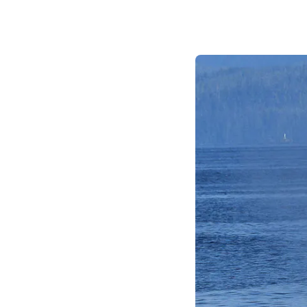
Bal de finissants
Expédition dans les Îles Sec
Ottawa
Laurent
Croisière guidée
Croisière évasion
Croisière de soir
Croisière-lunch
Croisières entre Montréal, 
Tadoussac
Croisière de Noël
Croisière aux petits pingoui
Navette fluviale