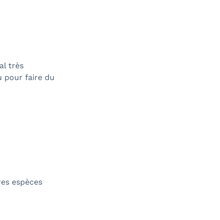
l très
u pour faire du
res espèces