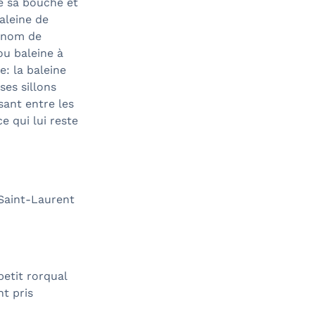
de sa bouche et
baleine de
e nom de
ou baleine à
e: la baleine
ses sillons
sant entre les
e qui lui reste
 Saint-Laurent
etit rorqual
nt pris