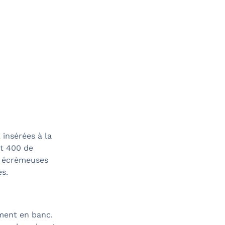
insérées à la
et 400 de
s écrèmeuses
s.
ment en banc.