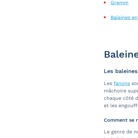
Gremm
Baleines en
Balein
Les baleines
Les
fanons
son
mâchoire supér
chaque côté d
et les engouf
Comment se no
Le genre de n