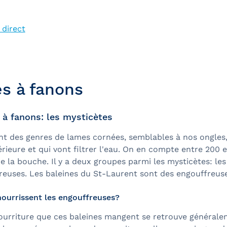
 direct
es à fanons
 à fanons: les mysticètes
t des genres de lames cornées, semblables à nos ongles, 
ieure et qui vont filtrer l'eau. On en compte entre 200 
e la bouche. Il y a deux groupes parmi les mysticètes: le
freuses. Les baleines du St-Laurent sont des engouffreuse
urrissent les engouffreuses?
ourriture que ces baleines mangent se retrouve générale