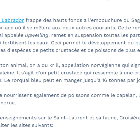
 Labrador
frappe des hauts fonds à l'embouchure du Sag
rface où il se mêlera aux deux autres courants. Cette r
si appelée
upwelling
, remet en suspension toutes les part
i fertilisent les eaux. Ceci permet le développement du
p
es d'espèces de petits crustacés et de poissons de plus e
ton animal, on a du krill, appellation norvégienne qui sign
aleine. Il s'agit d'un petit crustacé qui ressemble à une c
. Le rorqual bleu peut en manger jusqu'à 16 tonnes par j
se nourrissent également de poissons comme le capelan, l'
morue.
renseignements sur le Saint-Laurent et sa faune, Croisiè
iter les sites suivants: