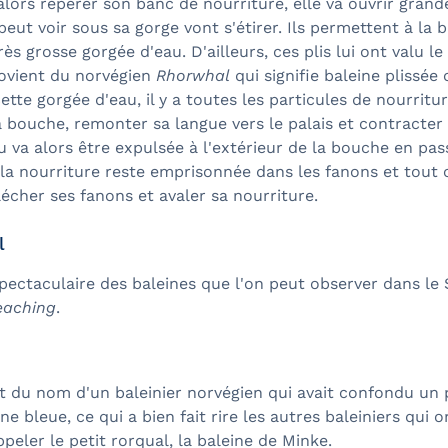
alors repérer son banc de nourriture, elle va ouvrir gran
 peut voir sous sa gorge vont s'étirer. Ils permettent à la 
ès grosse gorgée d'eau. D'ailleurs, ces plis lui ont valu l
rovient du norvégien
Rhorwhal
qui signifie baleine plissée 
ette gorgée d'eau, il y a toutes les particules de nourritur
 bouche, remonter sa langue vers le palais et contracter 
u va alors être expulsée à l'extérieur de la bouche en pas
la nourriture reste emprisonnée dans les fanons et tout c
 lécher ses fanons et avaler sa nourriture.
l
spectaculaire des baleines que l'on peut observer dans le
eaching
.
t du nom d'un baleinier norvégien qui avait confondu un p
e bleue, ce qui a bien fait rire les autres baleiniers qui o
ppeler le petit rorqual, la baleine de Minke.