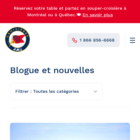
Réservez votre table et partez en souper-croisière à
Montréal ou à Québec.🍽️
En savoir plus
1 866 856-6668
Men
N°1 au Canada
Blogue et nouvelles
Filtrer : Toutes les catégories
Toutes les catégories
Quoi faire et idées d'activités
Découvrir le fleuve Saint-Laurent